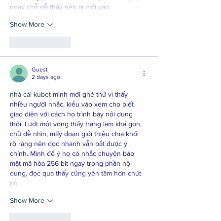
ngay chỗ dễ thấy nên ai mới vào…
Show More
Like
Reply
Guest
2 days ago
nhà cái kubet
 mình mới ghé thử vì thấy 
nhiều người nhắc, kiểu vào xem cho biết 
giao diện với cách họ trình bày nội dung 
thôi. Lướt một vòng thấy trang làm khá gọn, 
chữ dễ nhìn, mấy đoạn giới thiệu chia khối 
rõ ràng nên đọc nhanh vẫn bắt được ý 
chính. Mình để ý họ có nhắc chuyện bảo 
mật mã hóa 256-bit ngay trong phần nội 
dung, đọc qua thấy cũng yên tâm hơn chút 
dù…
Show More
Like
Reply