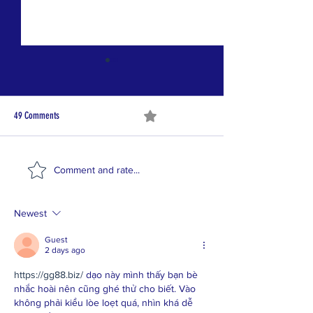
49 Comments
0.0 / 5 (0)
Recognized as a 2025 Top Nonprofit
Thinking One Move Ah
Comment and rate...
Leader
Chess Is Helping Yout
Their Lives
Newest
Guest
2 days ago
https://gg88.biz/
 dạo này mình thấy bạn bè 
nhắc hoài nên cũng ghé thử cho biết. Vào 
không phải kiểu lòe loẹt quá, nhìn khá dễ 