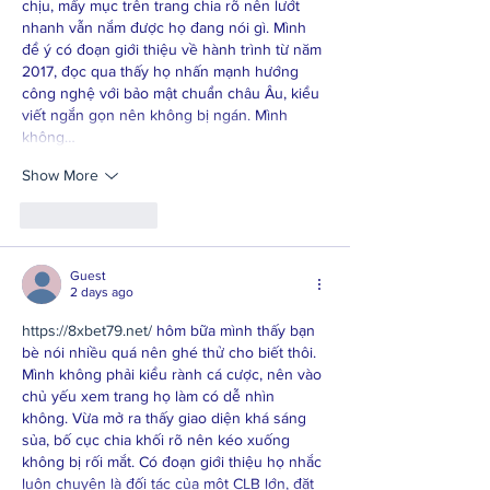
chịu, mấy mục trên trang chia rõ nên lướt 
nhanh vẫn nắm được họ đang nói gì. Mình 
để ý có đoạn giới thiệu về hành trình từ năm 
2017, đọc qua thấy họ nhấn mạnh hướng 
công nghệ với bảo mật chuẩn châu Âu, kiểu 
viết ngắn gọn nên không bị ngán. Mình 
không…
Show More
Like
Reply
Guest
2 days ago
https://8xbet79.net/
 hôm bữa mình thấy bạn 
bè nói nhiều quá nên ghé thử cho biết thôi. 
Mình không phải kiểu rành cá cược, nên vào 
chủ yếu xem trang họ làm có dễ nhìn 
không. Vừa mở ra thấy giao diện khá sáng 
sủa, bố cục chia khối rõ nên kéo xuống 
không bị rối mắt. Có đoạn giới thiệu họ nhắc 
luôn chuyện là đối tác của một CLB lớn, đặt 