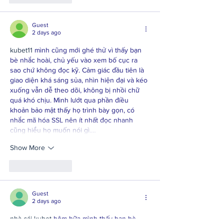
Guest
2 days ago
kubet11
 mình cũng mới ghé thử vì thấy bạn 
bè nhắc hoài, chủ yếu vào xem bố cục ra 
sao chứ không đọc kỹ. Cảm giác đầu tiên là 
giao diện khá sáng sủa, nhìn hiện đại và kéo 
xuống vẫn dễ theo dõi, không bị nhồi chữ 
quá khó chịu. Mình lướt qua phần điều 
khoản bảo mật thấy họ trình bày gọn, có 
nhắc mã hóa SSL nên ít nhất đọc nhanh 
cũng hiểu họ muốn nói gì.…
Show More
Like
Reply
Guest
2 days ago
nhà cái kubet
 hôm bữa mình thấy bạn bè 